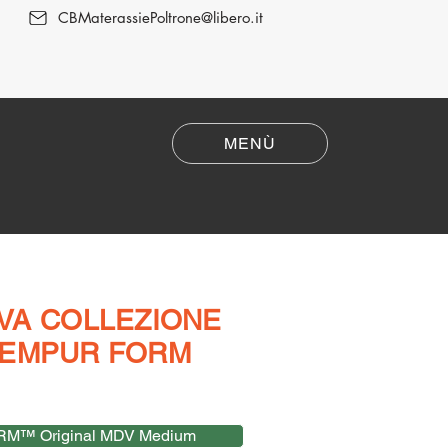
CBMaterassiePoltrone@libero.it
MENÙ
Poltrone Relax
I
VA COLLEZIONE
PUR FORM
M™ Original MDV Medium