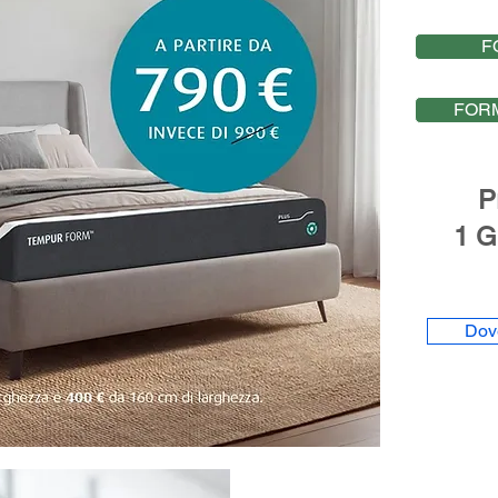
ofitta delle imperdibili offerte
in co
F
Ti aspettiamo in negozio
FORM
Pro
1 G
Dov