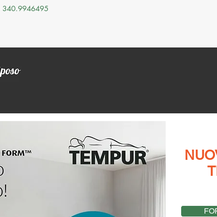
340.9946495
Chi Siamo
Materassi
Reti
Guanciali
Letti
PROMOZION
NUO
TEM
FOR