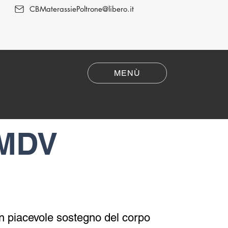
CBMaterassiePoltrone@libero.it
MENÙ
Poltrone Relax
 MDV
 un piacevole sostegno del corpo