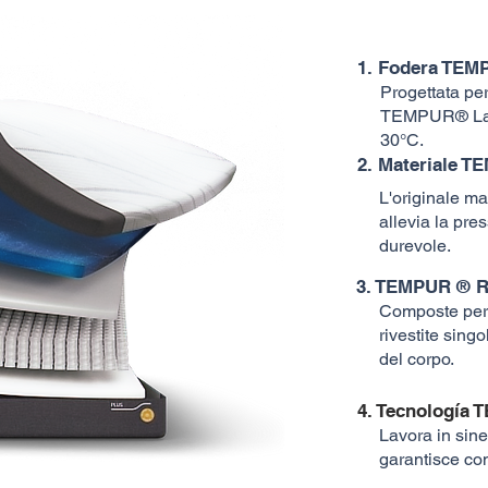
1. Fodera TEM
Progettata per
TEMPUR® La fo
30°C.
​2. Materiale 
L'originale m
allevia la pre
durevole.
3. TEMPUR ® R
Composte per 
rivestite sing
del corpo.
4. Tecnología
Lavora in siner
garantisce com