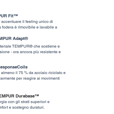
PUR Fit™
 accentuare il feeling unico di
dera è rimovibile e lavabile a
TEMPUR Adapt®
ateriale TEMPUR® che sostiene e
ssione - ora ancora più resistente e
esponseCoils
almeno il 75 % da acciaio riciclato e
olarmente per reagire ai movimenti
 TEMPUR Durabase™
gia con gli strati superiori e
fort e sostegno duraturi.