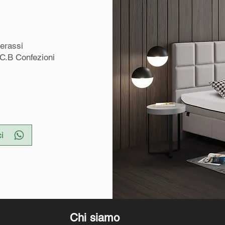
terassi
 C.B Confezioni
i
Chi siamo