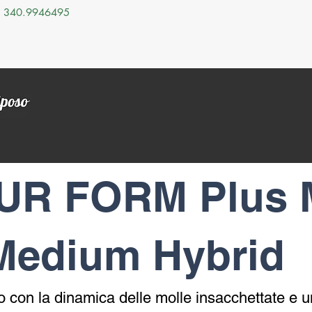
340.9946495
Chi Siamo
Materassi
Reti
Guanciali
Letti
UR FORM Plus
Medium Hybrid
do con la dinamica delle molle insacchettate e