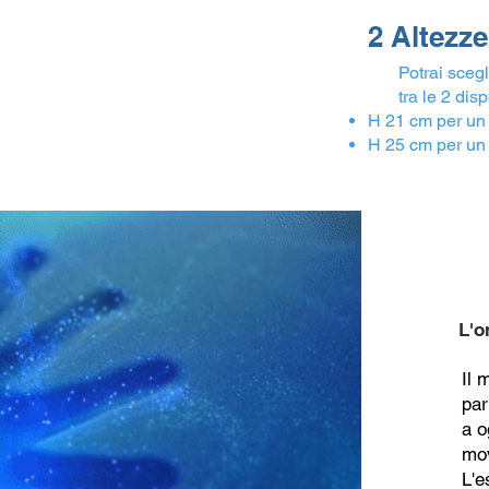
2 Altezze
Potrai sceglier
tra le 2 dispo
H 21 cm per un 
H 25 cm per un 
L'or
Il 
par
a o
mov
L'e