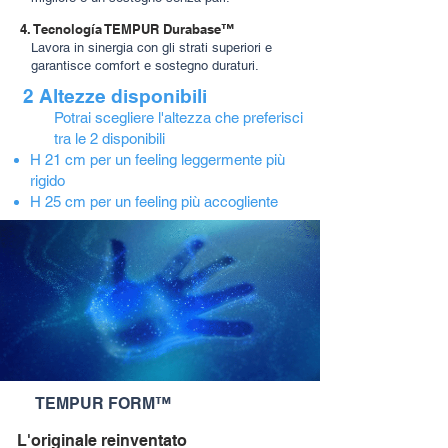
4. Tecnología TEMPUR Durabase™
Lavora in sinergia con gli strati superiori e
garantisce comfort e sostegno duraturi.
2 Altezze disponibili
Potrai scegliere l'altezza che preferisci
tra le 2 disponibili
H 21 cm per un feeling leggermente più
rigido
H 25 cm per un feeling più accogliente
TEMPUR FORM™
L'originale reinventato