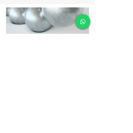
TEMPUR FORM™
Progettato per offrire comfort e sostegno adattabili,
il nostro materiale TEMPUR Adapt® risponde con
precisione al tuo peso, alla tua forma e alla tua
temperatura, alleviando la pressione sul tuo corpo.