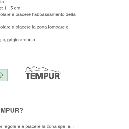
ida
le: 11,5 cm
egolare a piacere l’abbassamento della
egolare a piacere la zona lombare e
gio, grigio ardesia
TEMPUR?
oter regolare a piacere la zona spalle, i