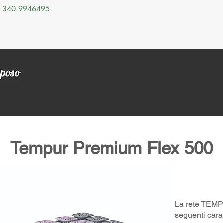
340.9946495
Chi Siamo
Materassi
Reti
Guanciali
Letti
Tempur Premium Flex 500
La rete TEMP
seguenti carat