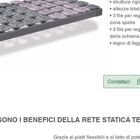
• struttura rig
• altezza tota
• 3 file per r
zona spalle
• 3 file per r
della schiena
• legno di fag
Contattaci
SONO I BENEFICI DELLA RETE STATICA 
Grazie ai piatti flessibili e al fatto di p