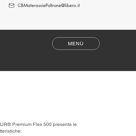
CBMaterassiePoltrone@libero.it
MENÙ
Poltrone Relax
UR® Premium Flex 500 presenta le
teristiche: