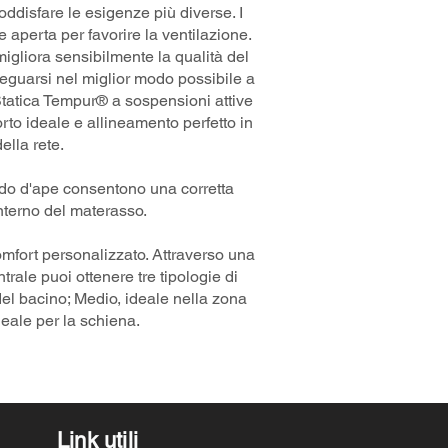
ddisfare le esigenze più diverse. I
e aperta per favorire la ventilazione.
migliora sensibilmente la qualità del
eguarsi nel miglior modo possibile a
Statica Tempur® a sospensioni attive
rto ideale e allineamento perfetto in
ella rete.
 nido d'ape consentono una corretta
nterno del materasso.
omfort personalizzato. Attraverso una
rale puoi ottenere tre tipologie di
del bacino; Medio, ideale nella zona
deale per la schiena.
Link utili