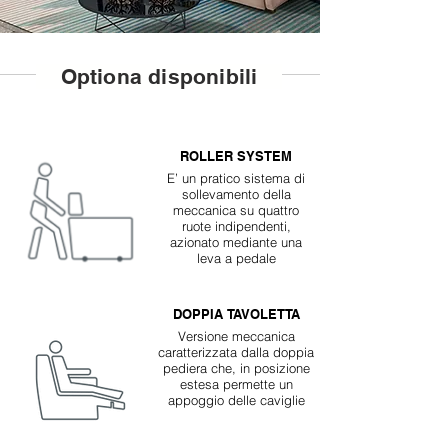
Optiona disponibili
ROLLER SYSTEM
E’ un pratico sistema di
sollevamento della
meccanica su quattro
ruote indipendenti,
azionato mediante una
leva a pedale
DOPPIA TAVOLETTA
Versione meccanica
caratterizzata dalla doppia
pediera che, in posizione
estesa permette un
appoggio delle caviglie