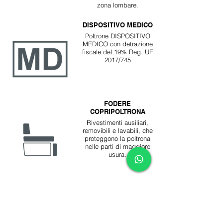
zona lombare.
DISPOSITIVO MEDICO
Poltrone DISPOSITIVO
MEDICO con detrazione
fiscale del 19% Reg. UE
2017/745
FODERE
COPRIPOLTRONA
Rivestimenti ausiliari,
removibili e lavabili, che
proteggono la poltrona
nelle parti di maggiore
usura.
KIT TERMO
Zona termica per un
benefico effetto
riscaldante nella sedu­ta e
nella zona lombare dello