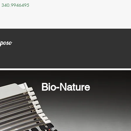
340.9946495
Chi Siamo
Materassi
Reti
Guanciali
Letti
Bio-Nature