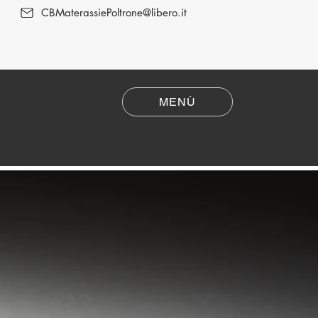
CBMaterassiePoltrone@libero.it
MENÙ
Poltrone Relax